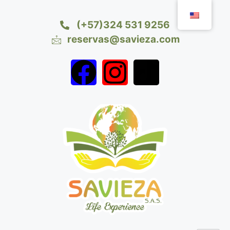
(+57)324 531 9256
reservas@savieza.com