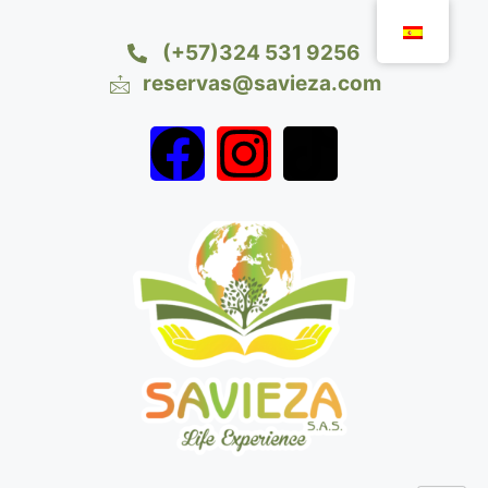
(+57)324 531 9256
reservas@savieza.com